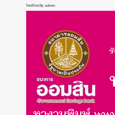
โพสโดย:By admin