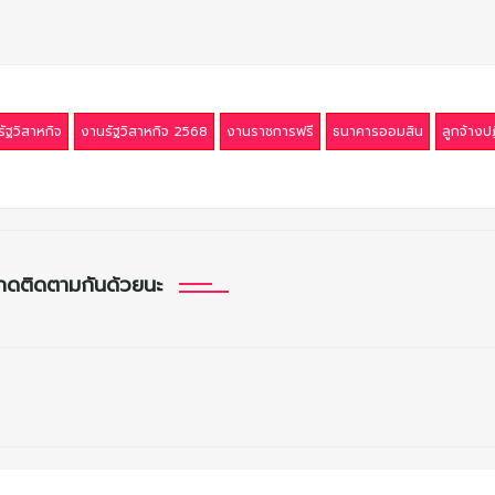
ัฐวิสาหกิจ
งานรัฐวิสาหกิจ 2568
งานราชการฟรี
ธนาคารออมสิน
ลูกจ้างปฏ
กดติดตามกันด้วยนะ