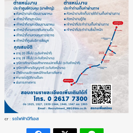
cr :
รถไฟฟ้าบีทีเอส