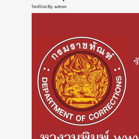
โพสโดย:By admin