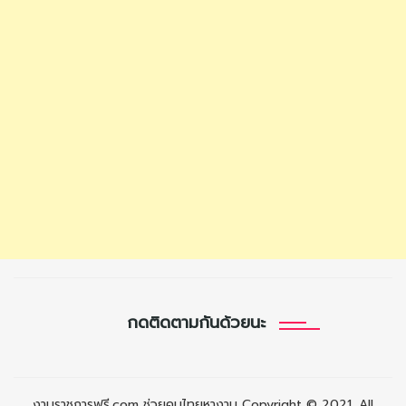
กดติดตามกันด้วยนะ
งานราชการฟรี.com ช่วยคนไทยหางาน Copyright © 2021. All