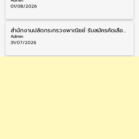
Admin
01/08/2026
สำนักงานปลัดกระทรวงพาณิชย์ รับสมัครคัดเลือกพนักงานราชการ วุฒิ ปวส./ป.ตรี 11 อัตรา รับสมัคร 10 – 21 สิงหาคม
Admin
31/07/2026