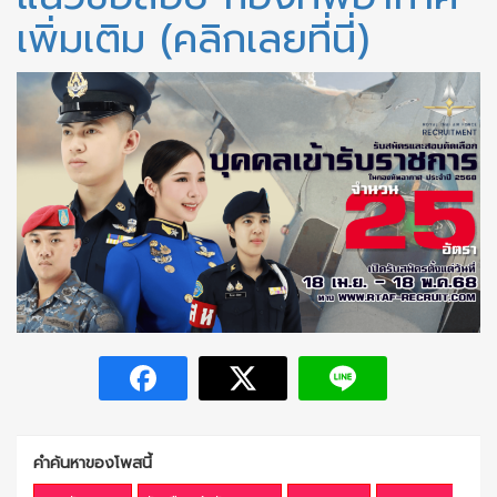
เพิ่มเติม (คลิกเลยที่นี่)
คำค้นหาของโพสนี้