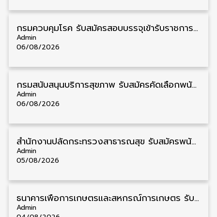
กรมควบคุมโรค รับสมัครสอบบรรจุเข้ารับราชการ วุฒิ ปวส./ป.ตรี 17 อัตรา รับสมัคร 17 สิงหาคม – 4 กันยายน
Admin
06/08/2026
กรมสนับสนุนบริการสุขภาพ รับสมัครคัดเลือกพนักงานราชการ วุฒิ ปวส./ป.ตรี 13 อัตรา รับสมัคร 11 – 20 สิงหาคม
Admin
06/08/2026
สำนักงานปลัดกระทรวงสาธารณสุข รับสมัครพนักงานราชการรูปแบบพิเศษ วุฒิ ปวส./ป.ตรี 102 อัตรา รับสมัคร 17 – 28 สิงหาคม
Admin
05/08/2026
ธนาคารเพื่อการเกษตรและสหกรณ์การเกษตร รับสมัครบุคคลเพื่อเป็นผู้ช่วยพนักงาน วุฒิ ป.ตรี 5 อัตรา รับสมัคร 4 – 14 สิงหาคม
Admin