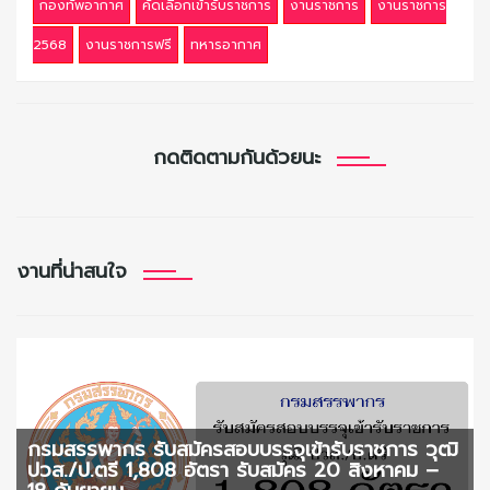
กองทัพอากาศ
คัดเลือกเข้ารับราชการ
งานราชการ
งานราชการ
2568
งานราชการฟรี
ทหารอากาศ
กดติดตามกันด้วยนะ
งานที่น่าสนใจ
กรมสรรพากร รับสมัครสอบบรรจุเข้ารับราชการ วุฒิ
ปวส./ป.ตรี 1,808 อัตรา รับสมัคร 20 สิงหาคม –