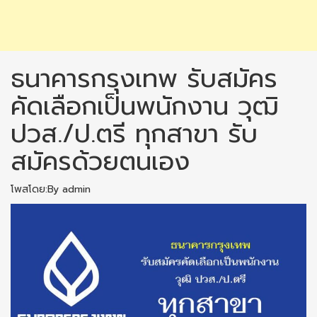
ธนาคารกรุงเทพ รับสมัคร
คัดเลือกเป็นพนักงาน วุฒิ
ปวส./ป.ตรี ทุกสาขา รับ
สมัครด้วยตนเอง
โพสโดย:By admin