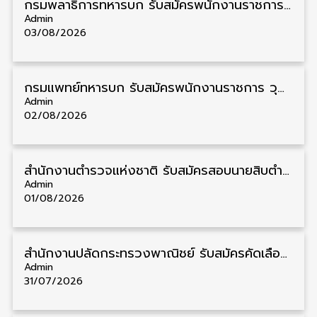
กรมพลาธิการทหารบก รับสมัครพนักงานราชการ วุฒิ ม.3/ม.6/ปวช. 66 อัตรา รับสมัคร 10 – 17 สิงหาคม
Admin
03/08/2026
กรมแพทย์ทหารบก รับสมัครพนักงานราชการ วุฒิ ม.3/ม.6/ปวช./ปวท./ปวส. 6 อัตรา รับสมัคร 3 – 7 สิงหาคม
Admin
02/08/2026
สำนักงานตำรวจแห่งชาติ รับสมัครสอบนายสิบตำรวจ วุฒิ ม.6/ปวช. 6,000 อัตรา รับสมัคร 8 – 19 สิงหาคม
Admin
01/08/2026
สำนักงานปลัดกระทรวงพาณิชย์ รับสมัครคัดเลือกพนักงานราชการ วุฒิ ปวส./ป.ตรี 11 อัตรา รับสมัคร 10 – 21 สิงหาคม
Admin
31/07/2026