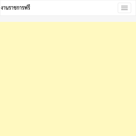
Skip
Togg
to
navig
content