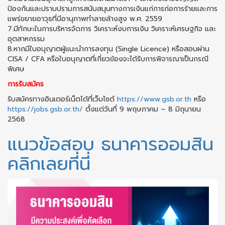
ป้องกันและปราบปรามการสนับสนุนทางการเงินแก่การก่อการร้ายและการ
แพร่ขยายอาวุธที่มีอานุภาพทำลายล้างสูง พ.ศ. 2559
7.มีทักษะในการบริหารจัดการ วิเคราะห์งบการเงิน วิเคราะห์เศรษฐกิจ และ
อุตสาหกรรม
8.หากมีใบอนุญาตผู้แนะนำการลงทุน (Single Licence) หรือสอบผ่าน
CISA / CFA หรือใบอนุญาตที่เกี่ยวข้องจะได้รับการพิจารณาเป็นกรณี
พิเศษ
การรับสมัคร
รับสมัครทางอินเตอร์เน็ตได้ที่เว็บไซต์
https://www.gsb.or.th
หรือ
https://jobs.gsb.or.th/
ตั้งแต่วันที่ 9 พฤษภาคม – 8 มิถุนายน
2568
แนวข้อสอบ ธนาคารออมสิน
คลิกเลยที่นี่