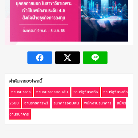
คำค้นหาของโพสนี้
งานธนาคาร
งานธนาคารออมสิน
งานรัฐวิสาหกิจ
งานรัฐวิสาหกิจ
2568
งานราชการฟรี
ธนาคารออมสิน
พนักงานธนาคาร
สมัคร
งานธนาคาร