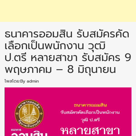
ธนาคารออมสิน รับสมัครคัด
เลือกเป็นพนักงาน วุฒิ
ป.ตรี หลายสาขา รับสมัคร 9
พฤษภาคม – 8 มิถุนายน
โพสโดย:By admin