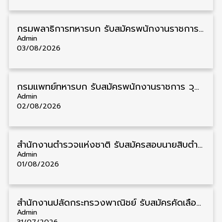
กรมพลาธิการทหารบก รับสมัครพนักงานราชการ วุฒิ ม.3/ม.6/ปวช. 66 อัตรา รับสมัคร 10 – 17 สิงหาคม
Admin
03/08/2026
กรมแพทย์ทหารบก รับสมัครพนักงานราชการ วุฒิ ม.3/ม.6/ปวช./ปวท./ปวส. 6 อัตรา รับสมัคร 3 – 7 สิงหาคม
Admin
02/08/2026
สำนักงานตำรวจแห่งชาติ รับสมัครสอบนายสิบตำรวจ วุฒิ ม.6/ปวช. 6,000 อัตรา รับสมัคร 8 – 19 สิงหาคม
Admin
01/08/2026
สำนักงานปลัดกระทรวงพาณิชย์ รับสมัครคัดเลือกพนักงานราชการ วุฒิ ปวส./ป.ตรี 11 อัตรา รับสมัคร 10 – 21 สิงหาคม
Admin