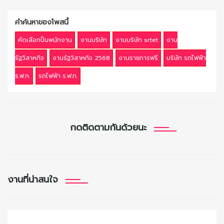
คำค้นหาของโพสนี้
คัดเลือกป็นพนักงาน
งานบริษัท
งานบริษัท srtet
งาน
รัฐวิสาหกิจ
งานรัฐวิสาหกิจ 2568
งานราชการฟรี
บริษัท รถไฟฟ้า
ร.ฟ.ท.
รถไฟฟ้า ร.ฟ.ท.
กดติดตามกันด้วยนะ
งานที่น่าสนใจ