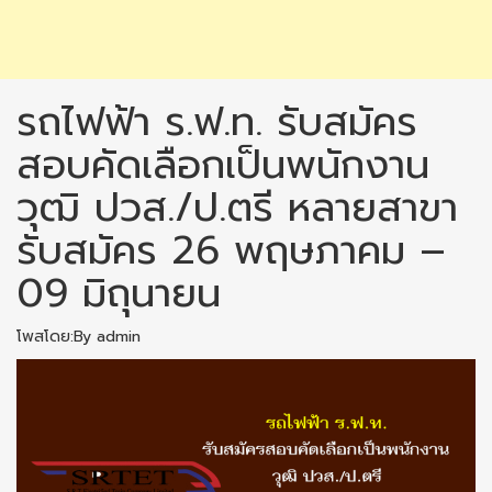
รถไฟฟ้า ร.ฟ.ท. รับสมัคร
สอบคัดเลือกเป็นพนักงาน
วุฒิ ปวส./ป.ตรี หลายสาขา
รับสมัคร 26 พฤษภาคม –
09 มิถุนายน
โพสโดย:By admin