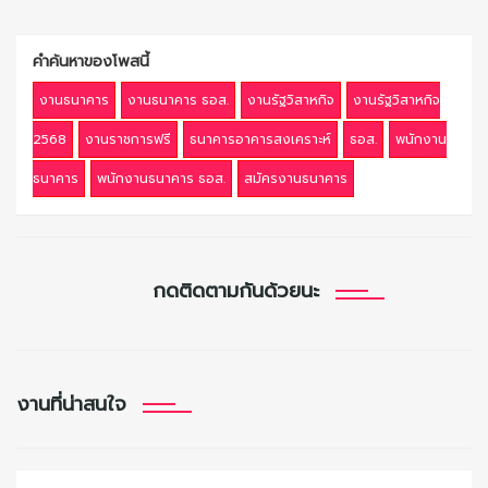
คำค้นหาของโพสนี้
งานธนาคาร
งานธนาคาร ธอส.
งานรัฐวิสาหกิจ
งานรัฐวิสาหกิจ
2568
งานราชการฟรี
ธนาคารอาคารสงเคราะห์
ธอส.
พนักงาน
ธนาคาร
พนักงานธนาคาร ธอส.
สมัครงานธนาคาร
กดติดตามกันด้วยนะ
งานที่น่าสนใจ