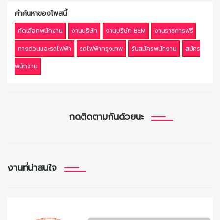
คำค้นหาของโพสนี้
คัดเลือกพนักงาน
งานบริษัท
งานบริษัท BEM
งานราชการฟรี
ทางด่วนและรถไฟฟ้า
รถไฟฟ้ากรุงเทพ
รับสมัครพนักงาน
สมัคร
พนักงาน
กดติดตามกันด้วยนะ
งานที่น่าสนใจ