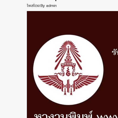
โพสโดย:By admin