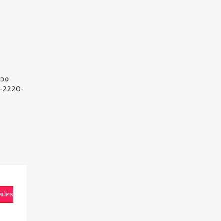
ขวง
 0-2220-
สมัคร