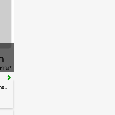
สำนักงานปลัดกระทรวงสาธารณสุข รับสมัครพนักงานราชการรูปแบบพิเศษ วุฒิ ปวส./ป.ตรี 102 อัตรา รับสมัคร 17 – 28 สิงหาคม