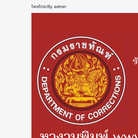
โพสโดย:By admin