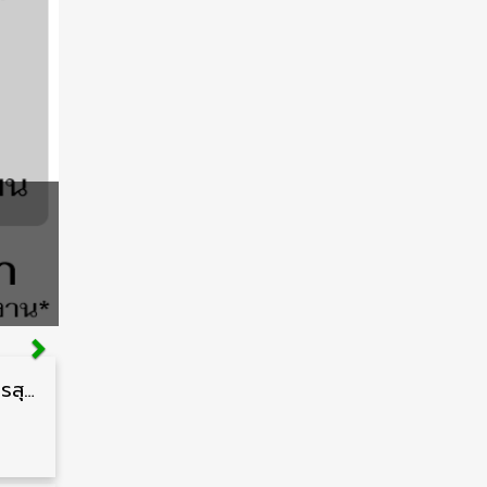
กรมสนับสนุนบริการสุขภาพ รับสมัครคัดเลือกพนักงานราชการ วุฒิ ปวส./ป.ตรี 13 อัตรา รับสมัคร 11 – 20 สิงหาคม