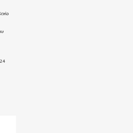
ิตห่อ
โทษ
 24