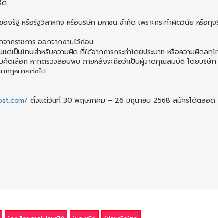
ริต
ัฐ หรือรัฐวิสาหกิจ หรือบริษัท มหาชน จำกัด เพราะกระทำผิดวินัย หรือทุจร
ห้ออกจากราชการ ออกจากงานไว้ก่อน
เว้นแต่เป็นโทษสำหรับความผิด ที่ใด้จากการกระทำโดยประมาท หรือความผิดลทุ
อบศัตเลือก หากตรวจสอบพบ ภายหลังจะถือว่าเป็นผู้ขาดคุณสมบัติ โตยบริษัท
ตามกฎหมายต่อไป
post.com/
ตั้งแต่วันที่ 30 พฤษภาคม – 26 มิถุนายน 2568 สมัครได้ตลอด