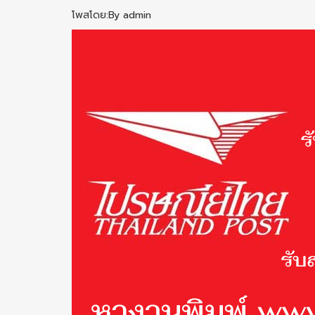
โพสโดย:By admin