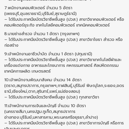
7.พนักงานคอมพิวเตอร์ จำนวน 5 อัตรา
(เพชรบุรี,อุบลราชธานี,บุรีรัมย์,สุราษฎร์ธานี)
– ได้รับประกาศนียบัตรวิชาชีพชั้นสูง (ปวส.) สาขาวิชาคอมพิวเตอร์ หรือ
คอมพิเตอร์ธุระกิจ เทคโนโลยีคอมพิวเตอร์ เทคนิคคอมพิวเตอร์
8.นายช่างสำรวจ จำนวน 1 อัตรา (กรุงเทพฯ)
– ได้รับประกาศนียบัตรวิชาชีพชั้นสูง (ปวส.) สาขาวิชาโยธา สำรวจ หรือ
ก่อสร้าง
9.เจ้าพนักงานอาชีวบำบัด จำนวน 1 อัตรา (ปทุมธานี)
– ได้รับประกาศนียบัตรวิชาชีพชั้นสูง (ปวส.) สาขาวิชาเทคโนโลยีผ้าและ
เครื่องแต่งกาย อาหารและโภชนาการ คหกรรมศาสตร์ ศิลปหัตถกรรม
เทคนิคการผลิด เกษตรสตร์
10.เจ้าพนักงานพัฒนาสังคม จำนวน 14 อัตรา
(ตราด,สมุทรปราการ,กรุงเทพฯ,กาฬสินธุ์,บุรีรัมย์ พิษณุโลก,ระยอง,อดร
ธานี,เชียงใหม่,ตาก,สุรินทร์,แพร่,แม่ฮ่องสอน)
– ได้รับประกาศนียบัตรวิชาชีพชั้นสูง (ปวส.) ทุกสาขาวิชา
11.เจ้าพนักงานการเงินและบัญชี จำนวน 10 อัตรา
(นครราชสีมา,นครปฐม.ภูเก็ต,สมุทรปราการ
อ่างทอง.บุรีรัมย์,มหาสารคาม,พระนครศรีอยุธยา,ลำปาง)
– ได้รับประกาศนียบัตรวิชาชีพชั้นสูง (ปวส.) สาขาวิชาการบัญชี หรือการ
เงินและธนาคาร