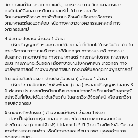
วัด ทางเคมีวิศวกรมม ทางเคมีอุตสาหกรรม ทางวิทยาศาสตร์และ
เทคโนโลยีสิ่งทอ ทางวิทยาศาสตร์ทั่วไป ทางสาขาวิชา
วิทยาศาสตร์ชีวภาพ ทางชีววิยทยา ชีวเคมี หรือสาขาวิชาทาง
วิทยาศาสตร์สิ่งแวดล้อม หนือทางสาขาวิชาวิศวกรรมศาสตร์ ทาง
วิศวกรรมเคมี
4.นักภาษาโบราณ จำนวน 1 อัตรา
– ได้รับปริญญาตรี หรือคุณสมบัติอย่างอื่นที่เทียบได้ในระดับดียวกัน ใน
สาขาวิชาภาษาวรรณคดี ทางบาลีสันสกฤต ทางภาษาบาลี ทางภาษา
สันสกฤต ทางภาษาไทย ทางภาษาศาสตร์ ทางภาษาโบราณ ทางภาษา
เขมร ทางภาษาตะวันออก หรือสาขาวิชาปรัชญาศาสนา เทววิทยา ทาง
บาลีพุทธศาสตร์ ทางพนะพุทธศาสนา ทางบาลีสันสกฤตทางพุทธศาสตร์
5.นายช่างศิลปกรรม ( ด้านประดับกระจก) จำนวน 1 อัตรา
– ได้รับประกาศนียบัตรวิชาชีพชั้นสูง (ปวส.) หรืออนุปริญญาหลักสูตร 3
ปี ต่อจาก ประกาศยบัตรมัธยมศึกษาตอนปลายหรือเทียบเท่าหรือคุณวุฒิ
อย่างอื่นที่เทียบได้ในระดับเดียวกัน ในสาขาวิชาวิจิตรศิลป์ หรือสาขาวิชา
ศิลปหัตถกรรม
6.นายช่างศิลปกรรม ( ด้านงานแม่พิมพ์) จำนวน 1 อัตรา
– ต้องเป็นผู้มีความรู้ความสามารถและทักษะความชำนาญงานด้าน
ประติมากรรม (งานแม่พิมพ์) ไม่น้อยกว่า 5 ปี (โดยต้องมีหนังสือรับรอง
การทำงานจากนายจ้าง หรือมีการทดสอบทักษฌฉพาะบุคคลด้วยการ
ทดลองปฏิบัติ)