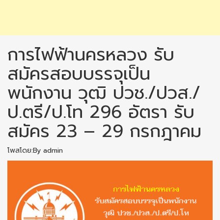
การไฟฟ้านครหลวง รับ
สมัครสอบบรรจุเป็น
พนักงาน วุฒิ ปวช./ปวส./
ป.ตรี/ป.โท 296 อัตรา รับ
สมัคร 23 – 29 กรกฎาคม
โพสโดย:By admin