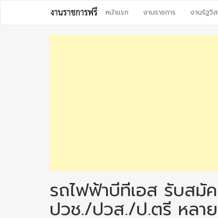
Skip
หน้าแรก
งานราชการ
งานรัฐวิส
to
content
รถไฟฟ้าบีทีเอส รับสม
ปวช./ปวส./ป.ตรี หลาย