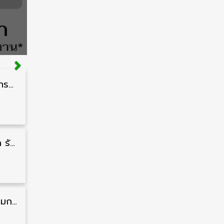
สำนักงานปลัดกระทรวงสาธารณสุข รับสมัครพนักงานราชการรูปแบบพิเศษ วุฒิ ปวส./ป.ตรี 102 อัตรา รับสมัคร 17 – 28 สิงหาคม
กรมแพทย์ทหารบก รับสมัครพนักงานราชการ วุฒิ ม.3/ม.6/ปวช./ปวท./ปวส. 6 อัตรา รับสมัคร 3 – 7 สิงหาคม
สำนักงานคณะกรรมการนโยบายที่ดินแห่งชาติ รับสมัครคัดเลือกพนักงานราชการ วุฒิ ป.ตรี 6 อัตรา รับสมัคร 13 กรกฎาคม – 6 สิงหาคม