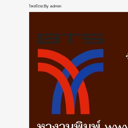
โพสโดย:By admin