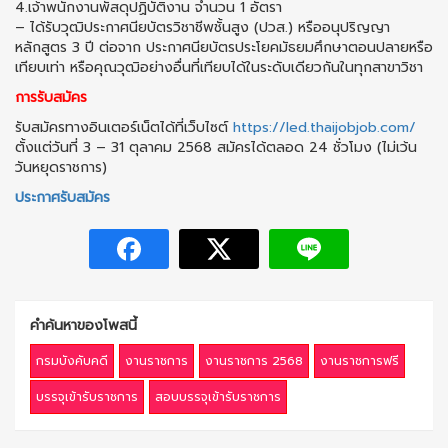
4.เจ้าพนักงานพัสดุปฏิบัติงาน จำนวน 1 อัตรา
– ได้รับวุฒิประกาศนียบัตรวิชาชีพชั้นสูง (ปวส.) หรืออนุปริญญา
หลักสูตร 3 ปี ต่อจาก ประกาศนียบัตรประโยคมัธยมศึกษาตอนปลายหรือ
เทียบเท่า หรือคุณวุฒิอย่างอื่นที่เทียบได้ในระดับเดียวกันในทุกสาขาวิชา
การรับสมัคร
รับสมัครทางอินเตอร์เน็ตได้ที่เว็บไซต์
https://led.thaijobjob.com/
ตั้งแต่วันที่ 3 – 31 ตุลาคม 2568 สมัครได้ตลอด 24 ชั่วโมง (ไม่เว้น
วันหยุดราชการ)
ประกาศรับสมัคร
คำค้นหาของโพสนี้
กรมบังคับคดี
งานราชการ
งานราชการ 2568
งานราชการฟรี
บรรจุเข้ารับราชการ
สอบบรรจุเข้ารับราชการ