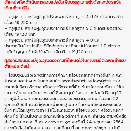
ตําแหน่งที่จะดําเนินการสอบแข่งขันเพื่อบรรจุและแต่งตั้งและอัตราเงิน
เดือนที่จะได้รับ
– ครูผู้ช่วย สําหรับผู้มีวุฒิปริญญาตรี หลักสูตร 4 ปี ให้ได้รับอัตราเงิน
เดือน 18,220 บาท
– ครูผู้ช่วย สําหรับผู้มีวุฒิปริญญาตรี หลักสูตร 5 ปี ให้ได้รับอัตราเงิน
เดือน 19,120 บาท
– ครูผู้ช่วย สําหรับผู้มีวุฒิปริญญาตรี หลักสูตร 4 ปี และ
ประกาศนียบัตรบัณฑิต ที่มีหลักสูตรการศึกษาไม่น้อยกว่า 1 ปี ต่อจาก
วุฒิปริญญาตรี ให้ได้รับอัตราเงินเดือน 19,120 บาท
ผู้สมัครสอบต้องมีคุณวุฒิตรงตามที่กําหนดไว้ในคุณสมบัติเฉพาะสําหรับ
ตําแหน่ง ดังนี้
– ได้รับวุฒิปริญญาตรีทางการศึกษา หรือปริญญาตรีทางอื่นที่ ก.ค.ศ.
รับรอง และกําหนดเป็นคุณสมบัติเฉพาะสําหรับตําแหน่งครูผู้ช่วย ตรง
ตามกลุ่มวิชา หรือทาง หรือสาขาวิชาเอกที่เปิด รับสมัครสอบดังระบุไว้ใน
รายละเอียดแนบท้ายประกาศนี้ ซึ่งคุณวุฒิดังกล่าวจะต้องได้รับอนุมัติ
จากผู้มีอํานาจ ภายในวันรับสมัครสอบแข่งขันวันสุดท้าย คือวันที่ 22
ตุลาคม2568 กรณีที่ผู้สมัครนําหลักฐานการศึกษามาใช้สมัครสอบแข่ง
ขันฯ ที่มิได้ระบุสาขาวิชา หรือโปรแกรมวิชา หรือแขนงวิชา หรือวิชาเอกที่
ศึกษาไว้ ให้เป็นไปตามหลักเกณฑ์และวิธีการที่ ก.ค.ศ. กําหนด ตามหนังสือ
สํานักงาน ก.ค.ศ. ที่ ศธ ๐๒๐๖.๖/ว ๑๓ ลงวันที่ 24 พฤษภาคม 2564
และหนังสือสํานักงาน ก.ค.ศ. ด่วนที่สุด ที่ ศธ ๐๒๐๖.๖/๓๑๖ ลงวันที่