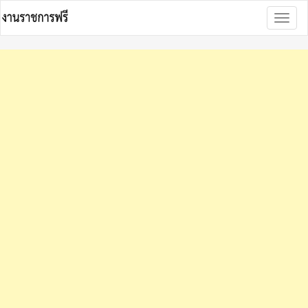
Skip
Togg
to
navig
content