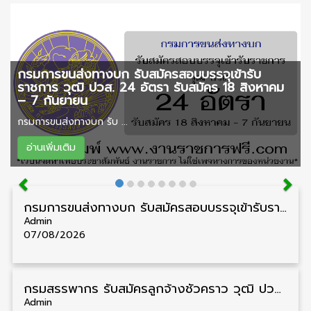
กรมการขนส่งทางบก รับสมัครสอบบรรจุเข้ารับ
ราชการ วุฒิ ปวส. 24 อัตรา รับสมัคร 18 สิงหาคม
– 7 กันยายน
กรมการขนส่งทางบก รับ ...
อ่านเพิ่มเติม
กรมการขนส่งทางบก รับสมัครสอบบรรจุเข้ารับราชการ วุฒิ ปวส. 24 อัตรา รับสมัคร 18 สิงหาคม – 7 กันยายน
Admin
07/08/2026
กรมสรรพากร รับสมัครลูกจ้างชั่วคราว วุฒิ ปวช./ป.ตรี 138 อัตรา รับสมัคร 17 – 31 สิงหาคม
Admin