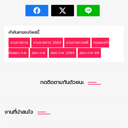
คำค้นหาของโพสนี้
งานราชการ
งานราชการ 2569
งานราชการฟรี
ทดลองทำ
ข้อสอบ ก.พ.
สอบ ก.พ.
สอบ ก.พ. 2569
สอบ ก.พ. 69
กดติดตามกันด้วยนะ
งานที่น่าสนใจ