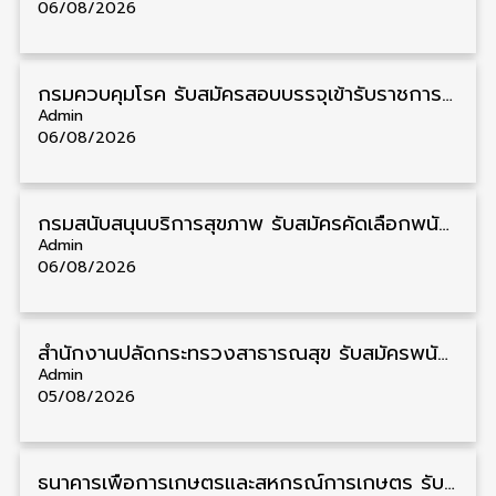
06/08/2026
กรมควบคุมโรค รับสมัครสอบบรรจุเข้ารับราชการ วุฒิ ปวส./ป.ตรี 17 อัตรา รับสมัคร 17 สิงหาคม – 4 กันยายน
Admin
06/08/2026
กรมสนับสนุนบริการสุขภาพ รับสมัครคัดเลือกพนักงานราชการ วุฒิ ปวส./ป.ตรี 13 อัตรา รับสมัคร 11 – 20 สิงหาคม
Admin
06/08/2026
สำนักงานปลัดกระทรวงสาธารณสุข รับสมัครพนักงานราชการรูปแบบพิเศษ วุฒิ ปวส./ป.ตรี 102 อัตรา รับสมัคร 17 – 28 สิงหาคม
Admin
05/08/2026
ธนาคารเพื่อการเกษตรและสหกรณ์การเกษตร รับสมัครบุคคลเพื่อเป็นผู้ช่วยพนักงาน วุฒิ ป.ตรี 5 อัตรา รับสมัคร 4 – 14 สิงหาคม