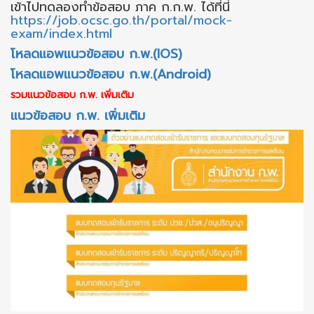
เข้าไปทดลองทำข้อสอบ ภาค ก.ก.พ. ได้ที่นี่
https://job.ocsc.go.th/portal/mock-
exam/index.html
โหลดแอพแนวข้อสอบ ก.พ.(IOS)
โหลดแอพแนวข้อสอบ ก.พ.(Android)
รวมแนวข้อสอบ ก.พ. เพิ่มเติม
แนวข้อสอบ ก.พ. เพิ่มเติม