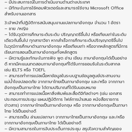
– มีประสบการณ์ในการดำเนินงานด้านต่างประเทศ
– มีทักษะในการใช้คอมพิวเตอร์และสามารถใช้งาน Microsoft Office
สำหรับงานเอกสาร
3.เจ้าหน้าที่ปฏิบัติการสนับสนุนงานแปลภาษาอังกฤษ จำนวน 1 อัตรา
– ชาย /หญิง
– ได้รับวุฒิการศึกษาระดับระดับ ปริญญาตรีขึ้นไป หรือเทียบเท่าในระดับ
เดียวกันขึ้นไป ทุกสาขาวิชา หากสำเร็จการศึกษาระดับปริญญาตรีขึ้นไป
ในวุฒิการศึกษาด้านภาษาอังกฤษ หรือเทียบเท่า หรือจากหลักสูตรที่มีการ
เรียนการสอนเป็นภาษาอังกฤษทั้งหลักสูตร
– มีความรู้และทักษะในการฟัง พูด อ่าน เขียน ภาษาอังกฤษได้เป็นอย่าง
ดี หากมีคะแนนทดสอบภาษาอังกฤษที่ได้รับการยอมรับในระดับสากล
เช่น IELTS หรือ TOEFL
– สามารถทำการแปลเนื้อหาข้อมูลในระบบฐานข้อมูลศูนย์ประสานงาน
แม่น้ำโขงปลอดภัย จากภาษาไทยเป็นภาษาอังกฤษ และ/หรือ จากภาษา
อังกฤษเป็นภาษาไทย ได้ตามปริมาณที่ได้รับมอบหมาย
– สามารถทำการแปลเนื้อหาสิ่งพิมพ์และสื่อดิจิทัลต่างๆ (เช่น เอกสาร
ประกอบการประชุม แผนปฏิบัติการ ไฟล์การนำเสนอ หนังสือราชการ
ข่าวสาร) จากภาษาไทยเป็นภาษาอังกฤษ หรือ จากภาษาอังกฤษเป็นภาษา
ไทย ได้เป็นอย่างดี
– สามารถเป็น ล่ามแปลภาษา จากภาษาไทยเป็นภาษาอังกฤษ และ/หรือ
จากภาษาอังกฤษเป็นภาษาไทย ได้เป็นอย่างดี
– มีความสามารถในการจับประเด็นการประชุม สรุปใจความสำคัญของ