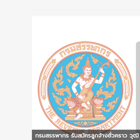
กรมสรรพากร รับสมัครลูกจ้างชั่วคราว วุฒิ 