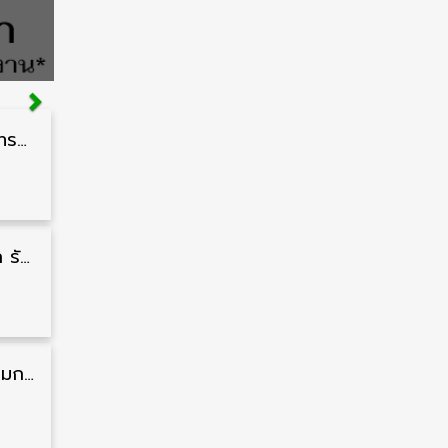
สำนักงานปลัดกระทรวงสาธารณสุข รับสมัครพนักงานราชการรูปแบบพิเศษ วุฒิ ปวส./ป.ตรี 102 อัตรา รับสมัคร 17 – 28 สิงหาคม
กรมแพทย์ทหารบก รับสมัครพนักงานราชการ วุฒิ ม.3/ม.6/ปวช./ปวท./ปวส. 6 อัตรา รับสมัคร 3 – 7 สิงหาคม
สำนักงานคณะกรรมการนโยบายที่ดินแห่งชาติ รับสมัครคัดเลือกพนักงานราชการ วุฒิ ป.ตรี 6 อัตรา รับสมัคร 13 กรกฎาคม – 6 สิงหาคม