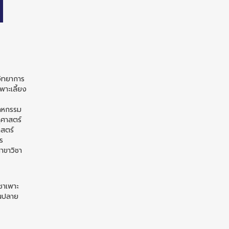
วิทยาการ
าะเลี้ยง
สาหกรรม
ุศาสตร์
สตร์
ร
าขาวิชา
ชาเพาะ
อนปลาย