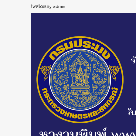
โพสโดย:By admin