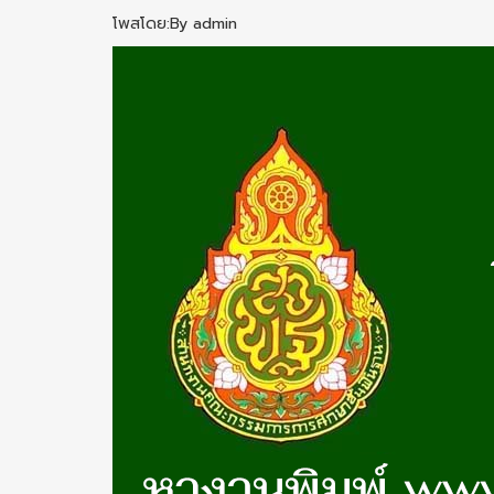
โพสโดย:By admin