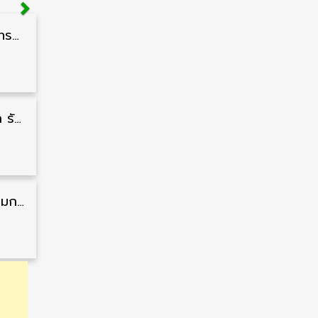
สำนักงานปลัดกระทรวงสาธารณสุข รับสมัครพนักงานราชการรูปแบบพิเศษ วุฒิ ปวส./ป.ตรี 102 อัตรา รับสมัคร 17 – 28 สิงหาคม
กรมแพทย์ทหารบก รับสมัครพนักงานราชการ วุฒิ ม.3/ม.6/ปวช./ปวท./ปวส. 6 อัตรา รับสมัคร 3 – 7 สิงหาคม
สำนักงานคณะกรรมการนโยบายที่ดินแห่งชาติ รับสมัครคัดเลือกพนักงานราชการ วุฒิ ป.ตรี 6 อัตรา รับสมัคร 13 กรกฎาคม – 6 สิงหาคม