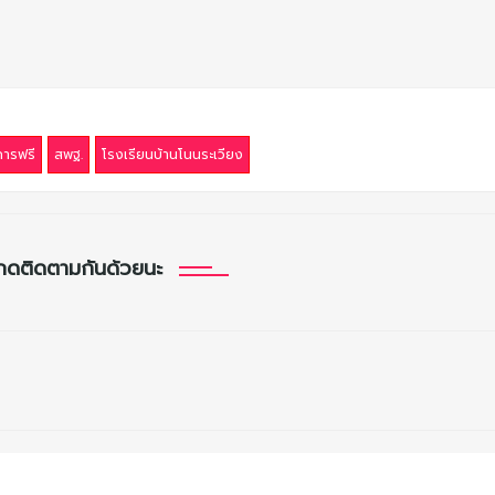
ารฟรี
สพฐ.
โรงเรียนบ้านโนนระเวียง
กดติดตามกันด้วยนะ