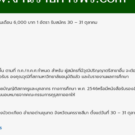
เงินเดือน 6,000 บาท 1 อัตรา รับสมัคร 30 – 31 ตุลาคม
ตามที่ ก.ค./ก.ค.ศ.กําหนด สําหรับ ผู้สมัครที่มีวุฒิปริญญาตรีสาขาอื่น จะต
งสือรับร องคุณวุฒิที่สภามหาวิทยาลัยอนุมัติแล้ว และใบรายงานผลการศึกษา
บัญญัติสภาครูและบุคลากร ทางการศึกษา พ.ศ. 2546หรือมีหนังสือรับรองสิท
ด้รับมอบหมายจากคณะกรรมการคุรุสภาออกให้
งบัวตะเกียด อําเภอด่านขุนทด จังหวัดนครราชสีมา ตั้งแต่วันที่ 30 – 31 ตุล
ร