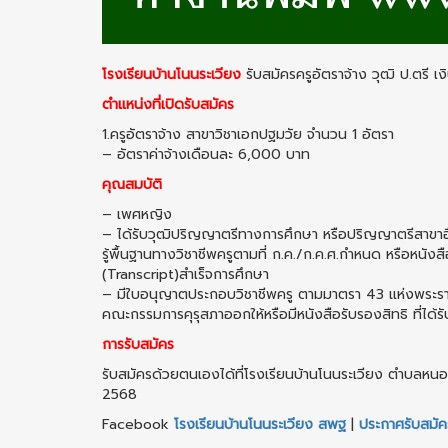
โรงเรียนบ้านโนนระเวียง
รับสมัครครูอัตราจ้าง วุฒิ ป.ตรี 
ตำแหน่งที่เปิดรับสมัคร
1.ครูอัตราจ้าง สาขาวิชาเอกปฐมวัย จํานวน 1 อัตรา
– อัตราค่าจ้างเดือนละ 6,000 บาท
คุณสมบัติ
– เพศหญิง
– ได้รับวุฒิปริญญาตรีทางการศึกษา หรือปริญญาตรีสาขาอื่น 
รู้พื้นฐานทางวิชาชีพครูตามที่ ก.ค./ก.ค.ศ.กําหนด หรือหนั
(Transcript)สําเร็จการศึกษา
– มีใบอนุญาตประกอบวิชาชีพครู ตามมาตรา 43 แห่งพระราช
คณะกรรมการคุรุสภาออกให้หรือมีหนังสือรับรองสิทธิ ที่ไ
การรับสมัคร
รับสมัครด้วยตนเองได้ที่โรงเรียนบ้านโนนระเวียง ตําบลหนอ
2568
Facebook
โรงเรียนบ้านโนนระเวียง สพฐ
|
ประกาศรับสมัค