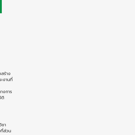
อสร้าง
ะงานที่
อทางการ
ัติ
วิชา
ี่ส่วน