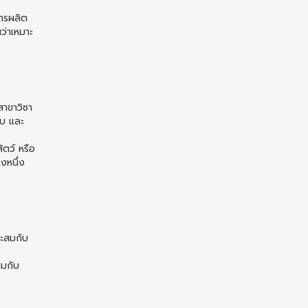
การผลิต
ว่าเหมาะ
สาขาวิชา
อบ และ
ัตว์ หรือ
งหนึ่ง
าะสมกับ
สมกับ