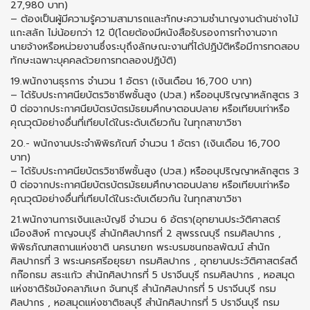
27,980 บาท)
– ต้องเป็นผู้มีความรู้ความสามารถและทักษะความชำนาญงานด้านช่างไม้
แกะสลัก ไม่น้อยกว่า 12 ปี(โดยต้องมีหนังสือรับรองการทำงานจาก
นายจ้างหรือหน่วยงานซึ่งระบุถึงลักษณะงานที่ได้ปฏิบัติหรือมีการทดสอบ
ทักษะเฉพาะบุคคลด้วยการทดลองปฏิบัติ)
19.พนักงานธุรการ จำนวน 1 อัตรา (เงินเดือน 16,700 บาท)
– ได้รับประกาศนียบัตรวิชาชีพชั้นสูง (ปวส.) หรืออนุปริญญาหลักสูตร 3
ปี ต่อจากประกาศนียบัตรบัตรมัธยมศึกษาตอนปลาย หรือเทียบเท่าหรือ
คุณวุฒิอย่างอื่นที่เทียบได้ในระดับเดียวกัน ในทุกสาขาวิชา
20.- พนักงานประจำพิพิธภัณฑ์ จำนวน 1 อัตรา (เงินเดือน 16,700
บาท)
– ได้รับประกาศนียบัตรวิชาชีพชั้นสูง (ปวส.) หรืออนุปริญญาหลักสูตร 3
ปี ต่อจากประกาศนียบัตรบัตรมัธยมศึกษาตอนปลาย หรือเทียบเท่าหรือ
คุณวุฒิอย่างอื่นที่เทียบได้ในระดับเดียวกัน ในทุกสาขาวิชา
21.พนักงานการเงินและบัญชี จำนวน 6 อัตรา(อุทยานประวัติศาสตร์
เมืองสิงห์ กาญจนบุรี สำนักศิลปากรที่ 2 สุพรรณบุรี กรมศิลปากร ,
พิพิธภัณฑสถานแห่งชาติ นครนายก พระบรมชนกชลพัฒน์ สำนัก
ศิลปากรที่ 3 พระนครศรีอยุธยา กรมศิลปากร , อุทยานประวัติศาสตร์สดึ
กก๊อกธม สระแก้ว สำนักศิลปากรที่ 5 ปราจีนบุรี กรมศิลปากร , หอสมุด
แห่งชาติรัชมังคลาภิเษก จันทบุรี สำนักศิลปากรที่ 5 ปราจีนบุรี กรม
ศิลปากร , หอสมุดแห่งชาติชลบุรี สำนักศิลปากรที่ 5 ปราจีนบุรี กรม