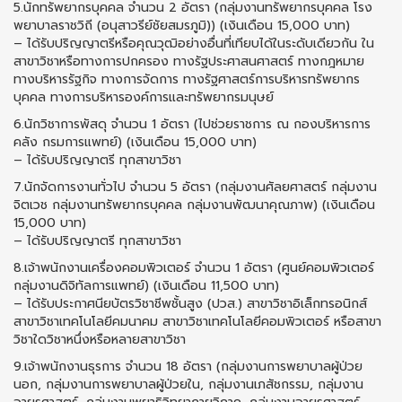
5.นักทรัพยากรบุคคล จํานวน 2 อัตรา (กลุ่มงานทรัพยากรบุคคล โรง
พยาบาลราชวิถี (อนุสาวรีย์ชัยสมรภูมิ)) (เงินเดือน 15,000 บาท)
– ได้รับปริญญาตรีหรือคุณวุฒิอย่างอื่นที่เทียบได้ในระดับเดียวกัน ใน
สาขาวิชาหรือทางการปกครอง ทางรัฐประศาสนศาสตร์ ทางกฎหมาย
ทางบริหารรัฐกิจ ทางการจัดการ ทางรัฐศาสตร์การบริหารทรัพยากร
บุคคล ทางการบริหารองค์การและทรัพยากรมนุษย์
6.นักวิชาการพัสดุ จํานวน 1 อัตรา (ไปช่วยราชการ ณ กองบริหารการ
คลัง กรมการแพทย์) (เงินเดือน 15,000 บาท)
– ได้รับปริญญาตรี ทุกสาขาวิชา
7.นักจัดการงานทั่วไป จํานวน 5 อัตรา (กลุ่มงานศัลยศาสตร์ กลุ่มงาน
จิตเวช กลุ่มงานทรัพยากรบุคคล กลุ่มงานพัฒนาคุณภาพ) (เงินเดือน
15,000 บาท)
– ได้รับปริญญาตรี ทุกสาขาวิชา
8.เจ้าพนักงานเครื่องคอมพิวเตอร์ จํานวน 1 อัตรา (ศูนย์คอมพิวเตอร์
กลุ่มงานดิจิทัลการแพทย์) (เงินเดือน 11,500 บาท)
– ได้รับประกาศนียบัตรวิชาชีพชั้นสูง (ปวส.) สาขาวิชาอิเล็กทรอนิกส์
สาขาวิชาเทคโนโลยีคมนาคม สาขาวิชาเทคโนโลยีคอมพิวเตอร์ หรือสาขา
วิชาใดวิชาหนึ่งหรือหลายสาขาวิชา
9.เจ้าพนักงานธุรการ จํานวน 18 อัตรา (กลุ่มงานการพยาบาลผู้ป่วย
นอก, กลุ่มงานการพยาบาลผู้ป่วยใน, กลุ่มงานเภสัชกรรม, กลุ่มงาน