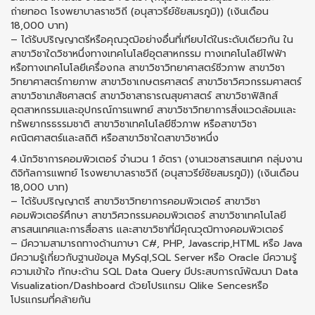
ถ่ายทอด โรงพยาบาลราชวิถี (อนุสาวรีย์ชัยสมรภูมิ)) (เงินเดือน
18,000 บาท)
– ได้รับปริญญาตรีหรือคุณวุฒิอย่างอื่นที่เทียบได้ในระดับเดียวกัน ใน
สาขาวิชาใดวิชาหนึ่งทางเทคโนโลยีอุตสาหกรรม ทางเทคโนโลยีไฟฟ้า
หรือทางเทคโนโลยีเครื่องกล สาขาวิชาวิทยาศาสตร์ชีวภาพ สาขาวิชา
วิทยาศาสตร์กายภาพ สาขาวิชาเกษตรศาสตร์ สาขาวิชาวิศวกรรมศาสตร์
สาขาวิชาเภสัชศาสตร์ สาขาวิชาสาธารณสุขศาสตร์ สาขาวิชาฟิสิกส์
อุตสาหกรรมและอุปกรณ์การแพทย์ สาขาวิชาวิทยาการสิ่งแวดล้อมและ
ทรัพยากรธรรมชาติ สาขาวิชาเทคโนโลยีชีวภาพ หรือสาขาวิชา
คณิตศาสตร์และสถิติ หรือสาขาวิชาใดสาขาวิชาหนึ่ง
4.นักวิชาการคอมพิวเตอร์ จํานวน 1 อัตรา (งานเวชสารสนเทศ กลุ่มงาน
ดิจิทัลการแพทย์ โรงพยาบาลราชวิถี (อนุสาวรีย์ชัยสมรภูมิ)) (เงินเดือน
18,000 บาท)
– ได้รับปริญญาตรี สาขาวิชาวิทยาการคอมพิวเตอร์ สาขาวิชา
คอมพิวเตอร์ศึกษา สาขาวิศวกรรมคอมพิวเตอร์ สาขาวิชาเทคโนโลยี
สารสนเทศและการสื่อสาร และสาขาวิชาที่มีคุณวุฒิทางคอมพิวเตอร์
– มีความสามารถทางด้านภาษา C#, PHP, Javascrip,HTML หรือ Java
มีความรู้เกี่ยวกับฐานข้อมูล MySql,SQL Server หรือ Oracle มีความรู้
ความเข้าใจ ทักษะด้าน SQL Data Query มีประสบการณ์พัฒนา Data
Visualization/Dashboard ด้วยโปรแกรม Qlike Sencesหรือ
โปรแกรมที่คล้ายกัน