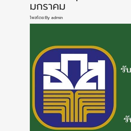
มกราคม
โพสโดย:By admin