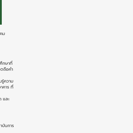
าคม
ศึกษาที่
ึดถือคำ
รู้ความ
คาร ที่
ด และ
ถาบันการ