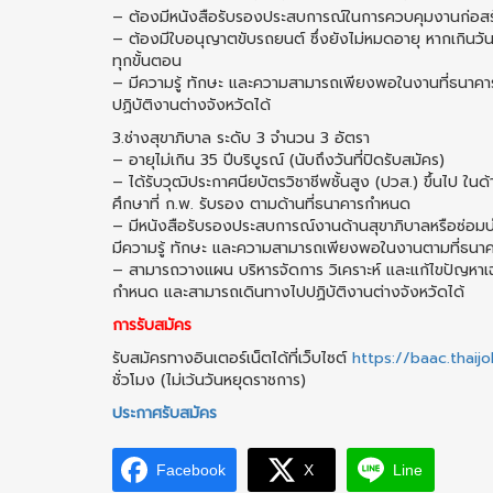
– ต้องมีหนังสือรับรองประสบการณ์ในการควบคุมงานก่อสร้าง
– ต้องมีใบอนุญาตขับรถยนต์ ซึ่งยังไม่หมดอายุ หากเกินวั
ทุกขั้นตอน
– มีความรู้ ทักษะ และความสามารถเพียงพอในงานที่ธนาค
ปฏิบัติงานต่างจังหวัดได้
3.ช่างสุขาภิบาล ระดับ 3 จำนวน 3 อัตรา
– อายุไม่เกิน 35 ปีบริบูรณ์ (นับถึงวันที่ปิดรับสมัคร)
– ได้รับวุฒิประกาศนียบัตรวิชาชีพชั้นสูง (ปวส.) ขึ้นไป ใน
ศึกษาที่ ก.พ. รับรอง ตามด้านที่ธนาคารกำหนด
– มีหนังสือรับรองประสบการณ์งานด้านสุขาภิบาลหรือซ่อมบำ
มีความรู้ ทักษะ และความสามารถเพียงพอในงานตามที่ธน
– สามารถวางแผน บริหารจัดการ วิเคราะห์ และแก้ไขปัญหาเฉ
กำหนด และสามารถเดินทางไปปฏิบัติงานต่างจังหวัดได้
การรับสมัคร
รับสมัครทางอินเตอร์เน็ตได้ที่เว็บไซต์
https://baac.thaij
ชั่วโมง (ไม่เว้นวันหยุดราชการ)
ประกาศรับสมัคร
Facebook
X
Line