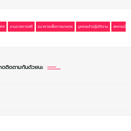
569
งานราชการฟรี
ธนาคารเพื่อการเกษตร
บุคคลเข้าปฏิบัติงาน
สหกรณ์
กดติดตามกันด้วยนะ