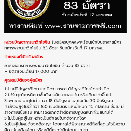
หน่วยบัญชาการนาวิกโยธิน
รับสมัครบุคคลพลเรือนเข้าเป็นอาสาสมัคร
ทหารพรานนาวิกโยธิน 83 อัตรา รับสมัครวันที่ 17 มกราคม
ตำแหน่งที่เปิดรับสมัคร
อาสาสมัครทหารพรานนาวิกโยธิน จำนวน 83 อัตรา
– อัตราเงินเดือน 17,000 บาท
คุณสมบัติของผู้สมัคร
1.เป็นผู้มีสัญชาติไทย และบิดา มารดา มีสัญชาติไทยโดยกําเนิด
2.ได้รับวุฒิการศึกษาชั้นมัธยมศึกษาตอนต้น หรือเทียบเท่าขึ้นไป
3.เพศชาย อายุไม่ต่ำากว่า 18 ปีบริบูรณ์ และไม่เกิน 30 ปีบริบูรณ์
4.มีส่วนสูงไม่ต่ำกว่า 160 เซนติเมตร และน้ําหนัก 45 กิโลกรัม ขึ้นไป มี
ร่างกายแข็งแรง สามารถตรากตรําต่อการปฏิบัติหน้าที่ในสนามได้
5.ไม่เป็นผู้อยู่ในระหว่างเป็นจําเลยในคดีอาญาใดๆ
6.เป็นผู้ไม่เคยต้องคดีอาญา โดยศาลได้พิจารณาคดีถึงที่สุดแล้วมีความ
ผิด เว้นคดีลหุโทษ หรือคดีที่กระทําผิดโดยประมาท