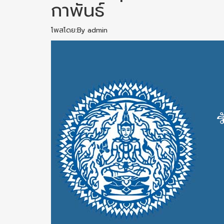
กาพันธ์
โพสโดย:By admin