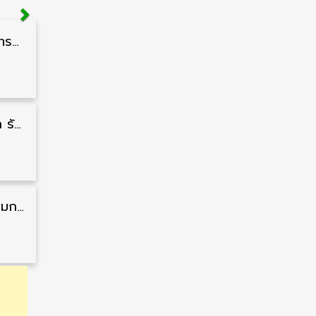
สำนักงานปลัดกระทรวงสาธารณสุข รับสมัครพนักงานราชการรูปแบบพิเศษ วุฒิ ปวส./ป.ตรี 102 อัตรา รับสมัคร 17 – 28 สิงหาคม
กรมแพทย์ทหารบก รับสมัครพนักงานราชการ วุฒิ ม.3/ม.6/ปวช./ปวท./ปวส. 6 อัตรา รับสมัคร 3 – 7 สิงหาคม
สำนักงานคณะกรรมการนโยบายที่ดินแห่งชาติ รับสมัครคัดเลือกพนักงานราชการ วุฒิ ป.ตรี 6 อัตรา รับสมัคร 13 กรกฎาคม – 6 สิงหาคม