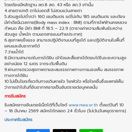
โดยต้องมีหลักฐาน สด.8 สด. 43 หรือ สด.3 เท่านั้น
4.สายตาปกติ ตาไม่บอดสี ไม่สวมแว่นสายตา
5.ส่วนสูงไม่ต่ำกว่า 160 เซนติเมตร แต่ไม่เกิน 185 เซนติเมตร และต้อง
มีค่าดัชนีมวลกาย(Body mass index : BMI) ตามที่การไฟฟ้านครหลวง
กำหนด คือ มีค่า BMI ที่ 18.5 – 22.9 (ตารางค่าความสัมพันธ์ระหว่าง
ส่วนสูง น้ำหนัก ตามเอกสารแนบท้ายประกาศ)
6.สุขภาพแข็งแรง สามารถปฏิบัติงานบนที่สูงได้ และปฏิบัติงานในพื้นที่
แคบและอับอากาศได้
7.ว่ายน้ำได้
8.มีความสามารถในการได้ยิน เข้าใจและสื่อสารโต้ตอบได้ในระยะความสูง
อย่างน้อย 12 เมตร จากระดับพื้นดิน
9.ผ่านการตรวจสุขภาพตาและสมรรถภาพทางการมองเห็น สมรรถภาพ
ทางการได้ยิน
10.ไม่เป็นโรคเกี่ยวกับทางเดินหายใจ โรคหัวใจ หรือโรคอื่นซึ่งแพทย์เห็น
ว่าการเข้าไปในที่อับอากาศอาจเป็นอันตรายต่อบุคคลนั้น
การรับสมัคร
รับสมัครทางอินเตอร์เน็ตได้ที่เว็บไซต์
www.mea.or.th
ตั้งแต่วันที 10
– 16 มีนาคม 2569 สมัครได้ตลอด 24 ชั่วโมง (ไม่เว้นวันหยุดราชการ)
ประกาศรับสมัคร