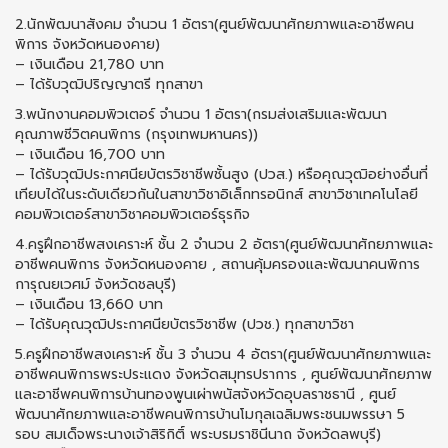
2.นักพัฒนาสังคม จำนวน 1 อัตรา(ศูนย์พัฒนาศักยภาพและอาชีพคน
พิการ จังหวัดหนองคาย)
– เงินเดือน 21,780 บาท
– ได้รับวุฒิปริญญาตรี ทุกสาขา
3.พนักงานคอมพิวเตอร์ จำนวน 1 อัตรา(กรมส่งเสริมและพัฒนา
คุณภาพชีวิตคนพิการ (กรุงเทพมหานคร))
– เงินเดือน 16,700 บาท
– ได้รับวุฒิประกาศนียบัตรวิชาชีพชั้นสูง (ปวส.) หรือคุณวุฒิอย่างอื่นที่
เทียบได้ในระดับเดียวกันในสาขาวิชาอิเล็กทรอนิกส์ สาขาวิชาเทคโนโลยี
คอมพิวเตอร์สาขาวิชาคอมพิวเตอร์ธุรกิจ
4.ครูฝึกอาชีพสงเคราะห์ ชั้น 2 จำนวน 2 อัตรา(ศูนย์พัฒนาศักยภาพและ
อาชีพคนพิการ จังหวัดหนองคาย , สถานคุ้มครองและพัฒนาคนพิการ
การุณยเวศม์ จังหวัดชลบุรี)
– เงินเดือน 13,660 บาท
– ได้รับคุณวุฒิประกาศนียบัตรวิชาชีพ (ปวช.) ทุกสาขาวิชา
5.ครูฝึกอาชีพสงเคราะห์ ชั้น 3 จำนวน 4 อัตรา(ศูนย์พัฒนาศักยภาพและ
อาชีพคนพิการพระประแดง จังหวัดสมุทรปราการ , ศูนย์พัฒนาศักยภาพ
และอาชีพคนพิการบ้านทองพูนเผ่าพนัสจังหวัดอุบลราชธานี , ศูนย์
พัฒนาศักยภาพและอาชีพคนพิการบ้านโมกุลเฉลิมพระชนมพรรษา 5
รอบ สมเด็จพระนางเจ้าสิริกิติ์ พระบรมราชินีนาถ จังหวัดลพบุรี)