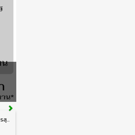
กรมสนับสนุนบริการสุขภาพ รับสมัครคัดเลือกพนักงานราชการ วุฒิ ปวส./ป.ตรี 13 อัตรา รับสมัคร 11 – 20 สิงหาคม