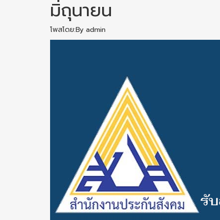
มิถุนายน
โพสโดย:By admin