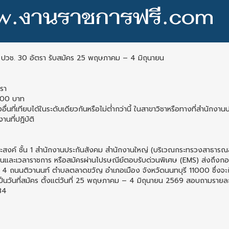
 ปวช. 30 อัตรา รับสมัคร 25 พฤษภาคม – 4 มิถุนายน
ตรา
,000 บาท
ื่นที่เทียบได้ในระดับเดียวกันหรือไม่ต่ำกว่านี้ ในสาขาวิชาหรือทางที่สำนักงาน
นที่ปฏิบัติ
ประสงค์ ชั้น 1 สำนักงานประกันสังคม สำนักงานใหญ่ (บริเวณกระทรวงสาธารณ
ันและเวลาราชการ หรือสมัครผ่านไปรษณีย์ตอบรับด่วนพิเศษ (EMS) ส่งถึงกอ
่ 4 ถนนติวานนท์ ตำบลตลาดขวัญ อำเภอเมือง จังหวัดนนทบุรี 11000 ซึ่งจะถื
ป็นวันที่สมัคร ตั้งแต่วันที่ 25 พฤษภาคม – 4 มิถุนายน 2569 สอบถามรายล
34