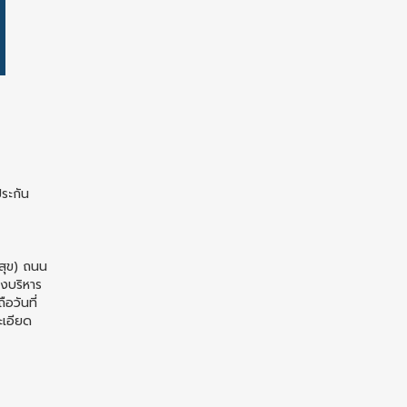
ประกัน
สุข) ถนน
งบริหาร
อวันที่
ะเอียด