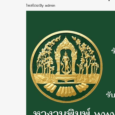
โพสโดย:By admin