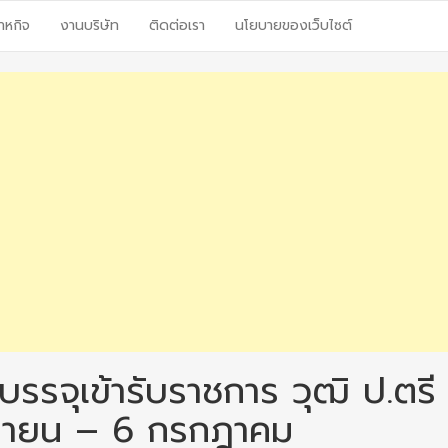
าหกิจ
งานบริษัท
ติดต่อเรา
นโยบายของเว็บไซต์
รรจุเข้ารับราชการ วุฒิ ป.ตรี
ถุนายน – 6 กรกฎาคม