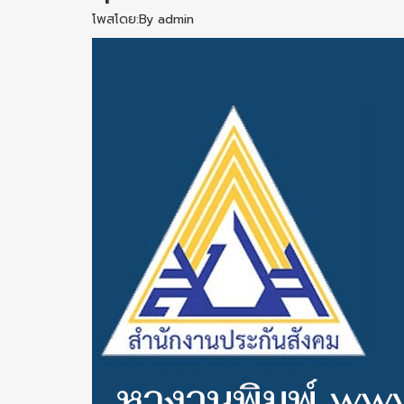
โพสโดย:By admin