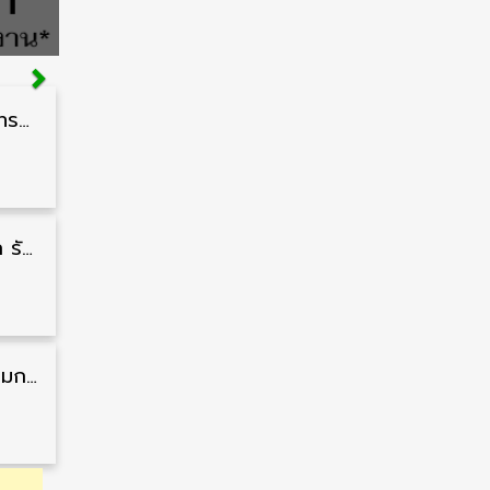
สำนักงานปลัดกระทรวงสาธารณสุข รับสมัครพนักงานราชการรูปแบบพิเศษ วุฒิ ปวส./ป.ตรี 102 อัตรา รับสมัคร 17 – 28 สิงหาคม
กรมแพทย์ทหารบก รับสมัครพนักงานราชการ วุฒิ ม.3/ม.6/ปวช./ปวท./ปวส. 6 อัตรา รับสมัคร 3 – 7 สิงหาคม
สำนักงานคณะกรรมการนโยบายที่ดินแห่งชาติ รับสมัครคัดเลือกพนักงานราชการ วุฒิ ป.ตรี 6 อัตรา รับสมัคร 13 กรกฎาคม – 6 สิงหาคม