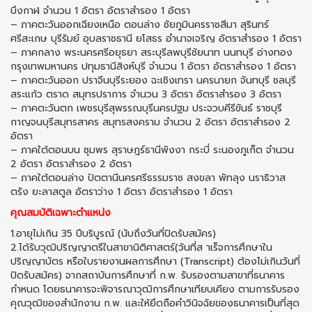
บึงกาฬ จำนวน 1 อัตรา อัตราสำรอง 1 อัตรา
– ภาคตะวันออกเฉียงเหนือ ตอนล่าง ชัยภูมินครราชสีมา สุรินทร์
ศรีสะเกษ บุรีรัมย์ อุบลราชธานี ยโสธร อำนาจเจริญ อัตราสำรอง 1 อัตรา
– ภาคกลาง พระนครศรีอยุธยา สระบุรีลพบุรีชัยนาท นนทบุรี อ่างทอง
กรุงเทพมหานคร ปทุมธานีสิงห์บุรี จำนวน 1 อัตรา อัตราสำรอง 1 อัตรา
– ภาคตะวันออก ปราจีนบุรีระยอง ฉะเชิงเทรา นครนายก จันทบุรี ชลบุรี
สระแก้ว ตราด สมุทรปราการ จำนวน 3 อัตรา อัตราสำรอง 3 อัตรา
– ภาคตะวันตก เพชรบุรีสุพรรณบุรีนครปฐม ประจวบคีรีขันธ์ ราชบุรี
กาญจนบุรีสมุทรสาคร สมุทรสงคราม จำนวน 2 อัตรา อัตราสำรอง 2
อัตรา
– ภาคใต้ตอนบน ชุมพร สุราษฎร์ธานีพังงา กระบี่ ระนองภูเก็ต จำนวน
2 อัตรา อัตราสำรอง 2 อัตรา
– ภาคใต้ตอนล่าง ปัตตานีนครศรีธรรมราช สงขลา พัทลุง นราธิวาส
ตรัง ยะลาสตูล อัตราว่าง 1 อัตรา อัตราสำรอง 1 อัตรา
คุณสมบัติเฉพาะตำแหน่ง
1.อายุไม่เกิน 35 ปีบริบูรณ์ (นับถึงวันที่ปิดรับสมัคร)
2.ได้รับวุฒิปริญญาตรีในสาขานิติศาสตร์(วันที่ส าเร็จการศึกษาใน
ปริญญาบัตร หรือใบรายงานผลการศึกษา (Transcript) ต้องไม่เกินวันที่
ปิดรับสมัคร) จากสถาบันการศึกษาที่ ก.พ. รับรองตามสาขาที่ธนาคาร
กำหนด โดยธนาคารจะพิจารณาวุฒิการศึกษาเทียบเคียง ตามการรับรอง
คุณวุฒิของสำนักงาน ก.พ. และให้ยึดถือคำวินิจฉัยของธนาคารเป็นที่สุด