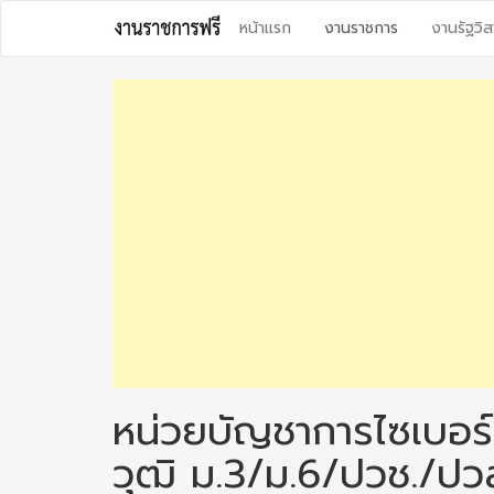
Skip
หน้าแรก
งานราชการ
งานรัฐวิส
to
content
หน่วยบัญชาการไซเบอร
วุฒิ ม.3/ม.6/ปวช./ปว