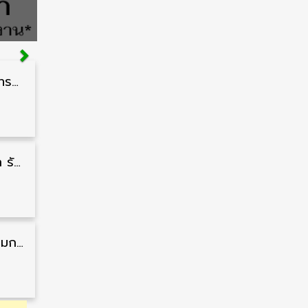
สำนักงานปลัดกระทรวงสาธารณสุข รับสมัครพนักงานราชการรูปแบบพิเศษ วุฒิ ปวส./ป.ตรี 102 อัตรา รับสมัคร 17 – 28 สิงหาคม
กรมแพทย์ทหารบก รับสมัครพนักงานราชการ วุฒิ ม.3/ม.6/ปวช./ปวท./ปวส. 6 อัตรา รับสมัคร 3 – 7 สิงหาคม
สำนักงานคณะกรรมการนโยบายที่ดินแห่งชาติ รับสมัครคัดเลือกพนักงานราชการ วุฒิ ป.ตรี 6 อัตรา รับสมัคร 13 กรกฎาคม – 6 สิงหาคม