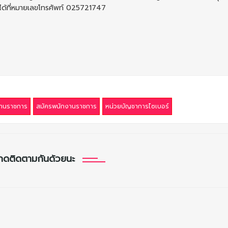
ดได้ที่หมายเลขโทรศัพท์ 025721747
านราชการ
สมัครพนักงานราชการ
หน่วยบัญชาการไซเบอร์
กดติดตามกันด้วยนะ