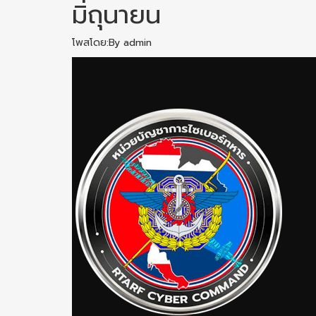
มิถุนายน
โพสโดย:By admin