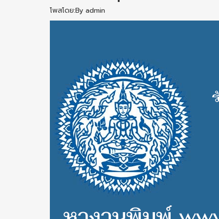
โพสโดย:By admin