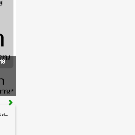
18
กรมควบคุมโรค รับสมัครสอบบรรจุเข้ารับราชการ วุฒิ ปวส./ป.ตรี 17 อัตรา รับสมัคร 17 สิงหาคม – 4 กันยายน