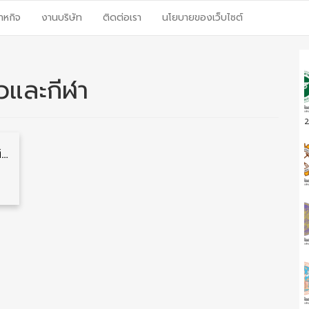
าหกิจ
งานบริษัท
ติดต่อเรา
นโยบายของเว็บไซต์
ยวและกีฬา
2
สำนักงานปลัดกระทรวงการท่องเที่ยวและกีฬา รับสมัครคัดเลือกพนักงานราชการ วุฒิ ป.ตรี ทุกสาขา 39 อัตรา รับสมัคร 26 พฤษภาคม – 6 มิถุนายน