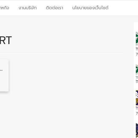
าหกิจ
งานบริษัท
ติดต่อเรา
นโยบายของเว็บไซต์
SRT
7
าร์ที แอสเสท จำกัด รับสมัครคัดเลือกเป็นพนักงาน วุฒิ ป.ตรี หลายตำแหน่ง หลายสาขา รับสมัคร 3 เมษายน – 2 พฤษภาคม
7