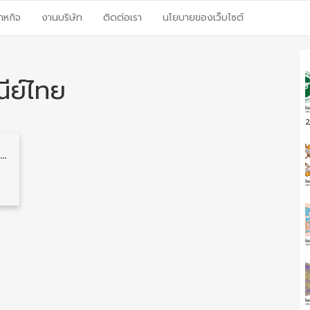
าหกิจ
งานบริษัท
ติดต่อเรา
นโยบายของเว็บไซต์
ีย์ไทย
2
ไปรษณีย์ไทย รับสมัครบรรจุเข้าเป็นพนักงาน วุฒิ ม.6/ปวช./ปวส./ป.ตรี/ป.โท 23 อัตรา รับสมัคร 29 มิถุนายน – 17 กรกฎาคม