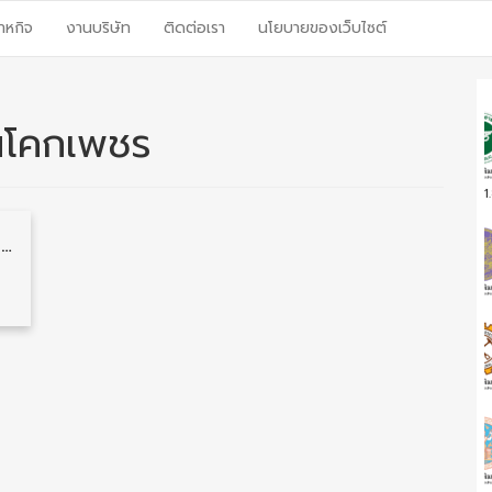
าหกิจ
งานบริษัท
ติดต่อเรา
นโยบายของเว็บไซต์
านโคกเพชร
1
โรงเรียนบ้านโคกเพชร รับสมัครครูอัตราจ้าง วุฒิ ป.ตรี เงินเดือน 6,000 บาท 1 อัตรา รับสมัคร 27 กุมภาพันธ์ – 5 มีนาคม