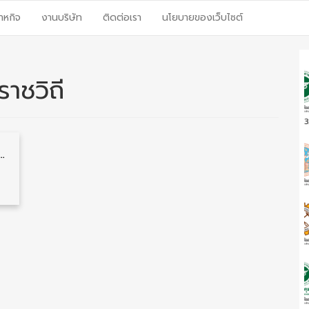
าหกิจ
งานบริษัท
ติดต่อเรา
นโยบายของเว็บไซต์
าชวิถี
3
ือกพนักงาน วุฒิ ม.3/ม.6/ปวช./ปวส./ป.ตรี 178 อัตรา รับสมัคร 9 – 16 ธันวาคม